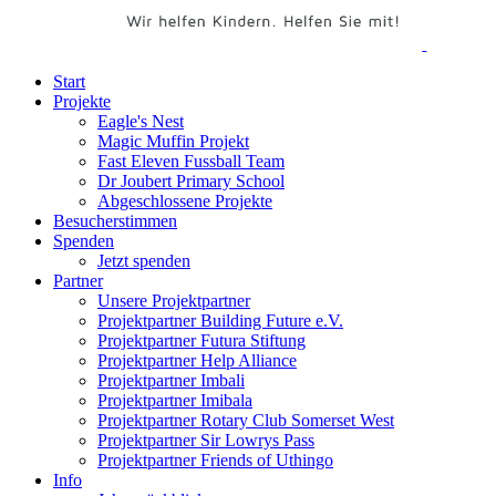
Start
Projekte
Eagle's Nest
Magic Muffin Projekt
Fast Eleven Fussball Team
Dr Joubert Primary School
Abgeschlossene Projekte
Besucherstimmen
Spenden
Jetzt spenden
Partner
Unsere Projektpartner
Projektpartner Building Future e.V.
Projektpartner Futura Stiftung
Projektpartner Help Alliance
Projektpartner Imbali
Projektpartner Imibala
Projektpartner Rotary Club Somerset West
Projektpartner Sir Lowrys Pass
Projektpartner Friends of Uthingo
Info