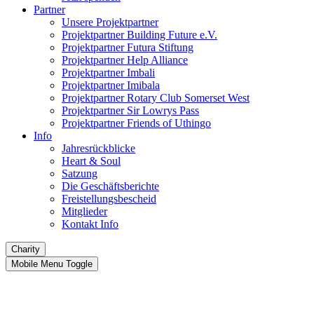
Partner
Unsere Projektpartner
Projektpartner Building Future e.V.
Projektpartner Futura Stiftung
Projektpartner Help Alliance
Projektpartner Imbali
Projektpartner Imibala
Projektpartner Rotary Club Somerset West
Projektpartner Sir Lowrys Pass
Projektpartner Friends of Uthingo
Info
Jahresrückblicke
Heart & Soul
Satzung
Die Geschäftsberichte
Freistellungsbescheid
Mitglieder
Kontakt Info
Charity
Mobile Menu Toggle