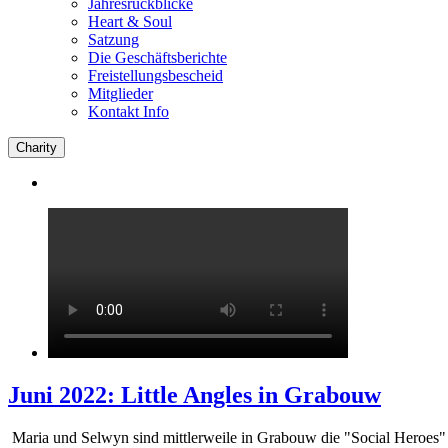
Jahresrückblicke
Heart & Soul
Satzung
Die Geschäftsberichte
Freistellungsbescheid
Mitglieder
Kontakt Info
Charity
Juni 2022: Little Angles in Grabouw
Maria und Selwyn sind mittlerweile in Grabouw die "Social Heroes" 