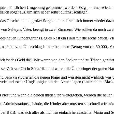
 unguten häuslichen Umgebung genommen werden. Es gab immer wieder 
ich sogar aus, um sich lieber selbst durchzuschlagen.
as Geschehen mit großer Sorge und erklärten sich immer wieder dazu be
 von Selwyns Vater, beengt in zwei Zimmern. Wie sollten da noch zwei
des neuen Kindergartens Eagles Nest ein Haus für die sechs bauen. Viell
, nach kurzem Überschlag kam er bei einem Betrag von ca. 80.000,- € 
rlich ist das Geld da“. Wir waren von den Socken und zu Tränen gerühr
ieser Zeit vor Ort in Südafrika und waren die Überbringer der guten N
nd Selwyn studierten die neuen Pläne und wussten nicht wirklich was 
reude und totaler Ungläubigkeit in den Armen lagen (natürlich mit Mask
 Nest und wenn die beiden ihren Stab weitergeben, werden die neuen 
 Administrationsgebäude, die Kinder aber mussten so schnell wie mögli
über B&B, was sich alles als nicht so einfach herausstellte. Maria un