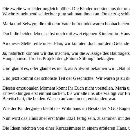
Die zweite war leider ungleich höher. Die Kinder mussten aus der
Woche zunehmend schlechter ging sah man ihnen an. Omar zog schließl
Maria und Selwyn, die mit dem Vater befreundet waren beobachteten d
Doch die beiden leben selbst noch mit zwei eigenen Kindern im Haus
An dieser Stelle reifte unser Plan, wir könnten doch auf dem Gelände 
Ja, natürlich können wir das machen, war die Aussage des Bauträgers
Hauptsponsor für das Projekt der „Futura Stiftung“ beklagten.
Und glaubt es, oder glaubt es nicht, als Antwort bekamen wir: „Natü
Und jetzt kommt der schönste Teil der Geschichte. Wir waren ja zu d
Diesen emotionalen Moment könnt Ihr Euch nicht vorstellen, Maria u
Entwicklungen erst einmal sacken, bis wir alle uns überwältigt vor F
Bereitschaft, die beiden Waisen aufzunehmen, entstanden war.
Wie der Kindergarten bleibt das Wohnhaus im Besitz der NGO Eagles
Nun wird das Haus aber erst Mitte 2021 fertig sein, zusammen mit dem
Die Ideen reichten von einer Kurzzeitmiete in einem größeren Haus, 