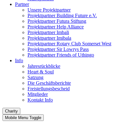
Partner
Unsere Projektpartner
Projektpartner Building Future e.V.
Projektpartner Futura Stiftung
Projektpartner Help Alliance
Projektpartner Imbali
Projektpartner Imibala
Projektpartner Rotary Club Somerset West
Projektpartner Sir Lowrys Pass
Projektpartner Friends of Uthingo
Info
Jahresrückblicke
Heart & Soul
Satzung
Die Geschäftsberichte
Freistellungsbescheid
Mitglieder
Kontakt Info
Charity
Mobile Menu Toggle