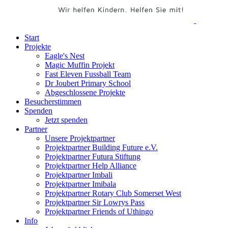
Start
Projekte
Eagle's Nest
Magic Muffin Projekt
Fast Eleven Fussball Team
Dr Joubert Primary School
Abgeschlossene Projekte
Besucherstimmen
Spenden
Jetzt spenden
Partner
Unsere Projektpartner
Projektpartner Building Future e.V.
Projektpartner Futura Stiftung
Projektpartner Help Alliance
Projektpartner Imbali
Projektpartner Imibala
Projektpartner Rotary Club Somerset West
Projektpartner Sir Lowrys Pass
Projektpartner Friends of Uthingo
Info