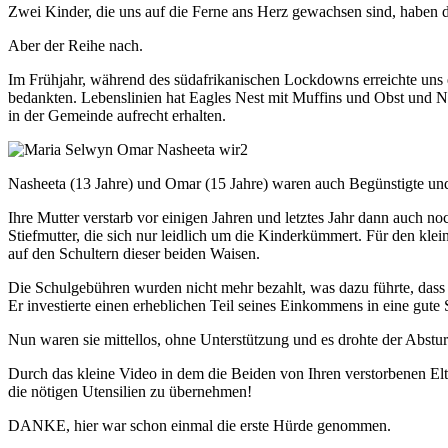
Zwei Kinder, die uns auf die Ferne ans Herz gewachsen sind, haben d
Aber der Reihe nach.
Im Frühjahr, während des südafrikanischen Lockdowns erreichte uns 
bedankten. Lebenslinien hat Eagles Nest mit Muffins und Obst und Na
in der Gemeinde aufrecht erhalten.
Nasheeta (13 Jahre) und Omar (15 Jahre) waren auch Begünstigte und 
Ihre Mutter verstarb vor einigen Jahren und letztes Jahr dann auch n
Stiefmutter, die sich nur leidlich um die Kinderkümmert. Für den kl
auf den Schultern dieser beiden Waisen.
Die Schulgebühren wurden nicht mehr bezahlt, was dazu führte, dass
Er investierte einen erheblichen Teil seines Einkommens in eine gute 
Nun waren sie mittellos, ohne Unterstützung und es drohte der Abstu
Durch das kleine Video in dem die Beiden von Ihren verstorbenen Elte
die nötigen Utensilien zu übernehmen!
DANKE, hier war schon einmal die erste Hürde genommen.