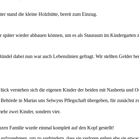
er stand die kleine Holzhütte, bereit zum Einzug.
r später wieder abbauen können, um es als Stauraum im Kindergarten z
ndel dabei nun war auch Lebenslinien gefragt. Wir stellten Gelder be
Glück verstehen sich die eigenen Kinder der beiden mit Nasheeta und 
 Behörde in Marias uns Selwyns Pflegschaft übergeben, für zunächst zw
hr zwei Kinder, sondern vier.
zen Familie wurde einmal komplett auf den Kopf gestellt!
aufzunehmen, um zu verhindern, dass sie verloren gehen ehe sie erwa