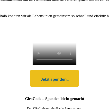
deshalb konnten wir als Lebenslinien gemeinsam so schnell und eff
!
Jetzt spenden..
GiroCode – Spenden leicht gemacht
Den QR-Code mit der Bank-App scannen,