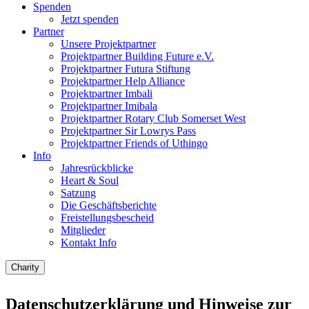
Spenden
Jetzt spenden
Partner
Unsere Projektpartner
Projektpartner Building Future e.V.
Projektpartner Futura Stiftung
Projektpartner Help Alliance
Projektpartner Imbali
Projektpartner Imibala
Projektpartner Rotary Club Somerset West
Projektpartner Sir Lowrys Pass
Projektpartner Friends of Uthingo
Info
Jahresrückblicke
Heart & Soul
Satzung
Die Geschäftsberichte
Freistellungsbescheid
Mitglieder
Kontakt Info
Charity
Datenschutzerklärung und Hinweise zur