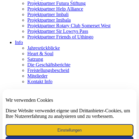
Projektpartner Futura Stiftung
Projektpartner Help Alliance
Projektpartner Imbali
Projektpartner Imibala
Projektpartner Rotary Club Somerset West
Projektpartner Sir Lowrys Pass
Projektpartner Friends of Uthingo
Info
Jahresrückblicke
Heart & Soul
Satzung
Die Geschäftsberichte
Freistellungsbescheid
Mitglieder
Kontakt Info
Wir verwenden Cookies
Diese Website verwendet eigene und Drittanbieter-Cookies, um
Ihre Nutzererfahrung zu analysieren und zu verbessern.
Einstellungen