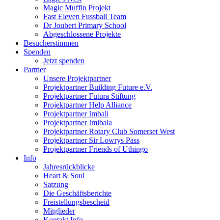
Magic Muffin Projekt
Fast Eleven Fussball Team
Dr Joubert Primary School
Abgeschlossene Projekte
Besucherstimmen
Spenden
Jetzt spenden
Partner
Unsere Projektpartner
Projektpartner Building Future e.V.
Projektpartner Futura Stiftung
Projektpartner Help Alliance
Projektpartner Imbali
Projektpartner Imibala
Projektpartner Rotary Club Somerset West
Projektpartner Sir Lowrys Pass
Projektpartner Friends of Uthingo
Info
Jahresrückblicke
Heart & Soul
Satzung
Die Geschäftsberichte
Freistellungsbescheid
Mitglieder
Kontakt Info