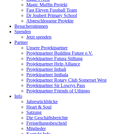
Magic Muffin Projekt
Fast Eleven Fussball Team
Dr Joubert Primary School
Abgeschlossene Projekte
Besucherstimmen
Spenden
Jetzt spenden
Partner
Unsere Projektpartner
Projektpartner Building Future e.V.
Projektpartner Futura Stiftung
Projektpartner Help Alliance
Projektpartner Imbali
Projektpartner Imibala
Projektpartner Rotary Club Somerset West
Projektpartner Sir Lowrys Pass
Projektpartner Friends of Uthingo
Info
Jahresrückblicke
Heart & Soul
Satzung
Die Geschäftsberichte
Freistellungsbescheid
Mitglieder
Kontakt Info