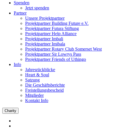
Spenden
Jetzt spenden
Partner
Unsere Projektpartner
Projektpartner Building Future e.V.
Projektpartner Futura Stiftung
Projektpartner Help Alliance
Projektpartner Imbali
Projektpartner Imibala
Projektpartner Rotary Club Somerset West
Projektpartner Sir Lowrys Pass
Projektpartner Friends of Uthingo
Info
Jahresrückblicke
Heart & Soul
Satzung
Die Geschäftsberichte
Freistellungsbescheid
Mitglieder
Kontakt Info
Charity