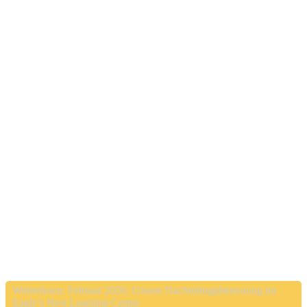
Weiterlesen: Februar 2026: Unsere Nachmittagsbetreuung im
Eagle’s Nest Learning Centre