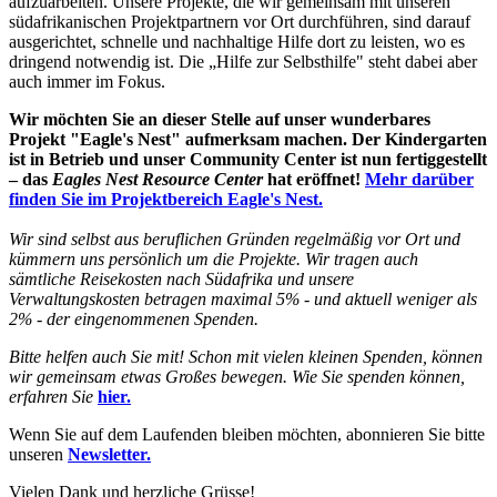
aufzuarbeiten. Unsere Projekte, die wir gemeinsam mit unseren
südafrikanischen Projektpartnern vor Ort durchführen, sind darauf
ausgerichtet, schnelle und nachhaltige Hilfe dort zu leisten, wo es
dringend notwendig ist. Die „Hilfe zur Selbsthilfe" steht dabei aber
auch immer im Fokus.
Wir möchten Sie an dieser Stelle auf unser wunderbares
Projekt "Eagle's Nest" aufmerksam machen. Der Kindergarten
ist in Betrieb und unser Community Center ist nun fertiggestellt
– das
Eagles Nest Resource Center
hat eröffnet!
Mehr darüber
finden Sie im Projektbereich Eagle's Nest.
Wir sind selbst aus beruflichen Gründen regelmäßig vor Ort und
kümmern uns persönlich um die Projekte. Wir tragen auch
sämtliche Reisekosten nach Südafrika und unsere
Verwaltungskosten betragen maximal 5% - und aktuell weniger als
2% - der eingenommenen Spenden.
Bitte helfen auch Sie mit! Schon mit vielen kleinen Spenden, können
wir gemeinsam etwas Großes bewegen. Wie Sie spenden können,
erfahren Sie
hier.
Wenn Sie auf dem Laufenden bleiben möchten, abonnieren Sie bitte
unseren
Newsletter.
Vielen Dank und herzliche Grüsse!