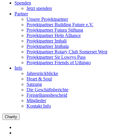
Spenden
Jetzt spenden
Partner
Unsere Projektpartner
Projektpartner Building Future e.V.
Projektpartner Futura Stiftung
Projektpartner Help Alliance
Projektpartner Imbali
Projektpartner Imibala
Projektpartner Rotary Club Somerset West
Projektpartner Sir Lowrys Pass
Projektpartner Friends of Uthingo
Info
Jahresrückblicke
Heart & Soul
Satzung
Die Geschäftsberichte
Freistellungsbescheid
Mitglieder
Kontakt Info
Charity