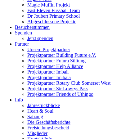
Magic Muffin Projekt
Fast Eleven Fussball Team
Dr Joubert Primary School
Abgeschlossene Projekte
Besucherstimmen
Spenden
Jetzt spenden
Partner
Unsere Projektpartner
Projektpartner Building Future e.V.
Projektpartner Futura Stiftung
Projektpartner Help Alliance
Projektpartner Imbali
Projektpartner Imibala
Projektpartner Rotary Club Somerset West
Projektpartner Sir Lowrys Pass
Projektpartner Friends of Uthingo
Info
Jahresrückblicke
Heart & Soul
Satzung
Die Geschäftsberichte
Freistellungsbescheid
Mitglieder
Kontakt Info