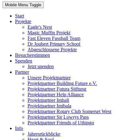
Mobile Menu Toggle
Start
Projekte
Eagle's Nest
Magic Muffin Projekt
Fast Eleven Fussball Team
Dr Joubert Primary School
Abgeschlossene Projekte
Besucherstimmen
Spenden
Jetzt spenden
Partner
Unsere Projektpartner
Projektpartner Building Future e.V.
Projektpartner Futura Stiftung
Projektpartner Help Alliance
Projektpartner Imbali
Projektpartner Imibala
Projektpartner Rotary Club Somerset West
Projektpartner Sir Lowrys Pass
Projektpartner Friends of Uthingo
Info
Jahresrückblicke
Heart & Soul