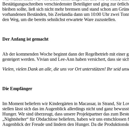
Bestätigungsschreiben verschiedenster Beteiligter und ging zur örtl
bleiben sollte, ließ sich nicht mehr bremsen und stand schon am Grü
vorhandenen Beständen, bis Zeelandia dann um 10:00 Uhr zwei Tonne
den Weg, um die bereits sehnlichst erwartete Ware zuzustellen.
Der Anfang ist gemacht
Ab der kommenden Woche beginnt dann der Regelbetrieb mit einer ge
gesteigert werden. Vivian und Lee-Ann haben versichert, dass sie sic
Vielen, vielen Dank an alle, die uns vor Ort unterstützen! Ihr seid u
Die Empfänger
Im Moment beliefern wir Kindergärten in Macassar, in Strand, Sir Lo
stellen lässt sich das im Augenblick allerdings nicht und ganz bewus
Hunger. Wir sind überzeugt, dass unsere Projektpartner das zum Be
„Nightshelter“ für Obdachlose beliefern, haben wir uns entschlossen 
Augenblick der Freude und lindern den Hunger. Da die Produktionsko