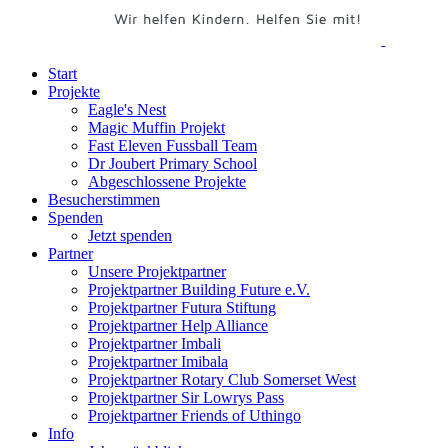
Start
Projekte
Eagle's Nest
Magic Muffin Projekt
Fast Eleven Fussball Team
Dr Joubert Primary School
Abgeschlossene Projekte
Besucherstimmen
Spenden
Jetzt spenden
Partner
Unsere Projektpartner
Projektpartner Building Future e.V.
Projektpartner Futura Stiftung
Projektpartner Help Alliance
Projektpartner Imbali
Projektpartner Imibala
Projektpartner Rotary Club Somerset West
Projektpartner Sir Lowrys Pass
Projektpartner Friends of Uthingo
Info