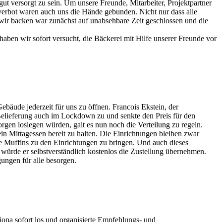
 versorgt zu sein. Um unsere Freunde, Mitarbeiter, Projektpartner
verbot waren auch uns die Hände gebunden. Nicht nur dass alle
 wir backen war zunächst auf unabsehbare Zeit geschlossen und die
aben wir sofort versucht, die Bäckerei mit Hilfe unserer Freunde vor
ebäude jederzeit für uns zu öffnen. Francois Ekstein, der
 Belieferung auch im Lockdown zu und senkte den Preis für den
orgen loslegen würden, galt es nun noch die Verteilung zu regeln.
ein Mittagessen bereit zu halten. Die Einrichtungen bleiben zwar
e Muffins zu den Einrichtungen zu bringen. Und auch dieses
würde er selbstverständlich kostenlos die Zustellung übernehmen.
ungen für alle besorgen.
Fiona sofort los und organisierte Empfehlungs- und