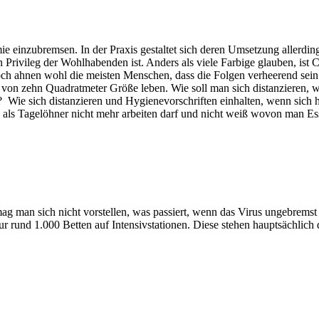
e einzubremsen. In der Praxis gestaltet sich deren Umsetzung allerdi
 ein Privileg der Wohlhabenden ist. Anders als viele Farbige glauben, i
och ahnen wohl die meisten Menschen, dass die Folgen verheerend sein
te von zehn Quadratmeter Größe leben. Wie soll man sich distanzieren
ibt? Wie sich distanzieren und Hygienevorschriften einhalten, wenn sich
n als Tagelöhner nicht mehr arbeiten darf und nicht weiß wovon man Es
ag man sich nicht vorstellen, was passiert, wenn das Virus ungebremst
 rund 1.000 Betten auf Intensivstationen. Diese stehen hauptsächlic