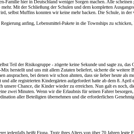
-Familie hier in Deutschland weniger Sorgen machen. Alle scheinen gut
so mehr. Mit der Schließung der Schulen und dem kompletten Ausgangs
wird, selbst Muffins konnten wir keine mehr backen. Die Schule, in der
Regierung anfing, Lebensmittel-Pakete in die Townships zu schicken, h
lbst Teil der Risikogruppe - zögerte keine Sekunde und sagte zu, das G
ix herstellt und uns mit allem Zutaten beliefert, sicherte die weitere
en ansprachen, bei denen wir schon ahnten, dass sie lieber heute als m
nd alle registrierten Kindergärten aufgefordert hatte ab dem 8. April 
h unsere Chance, die Kinder wieder zu erreichen. Nun galt es noch, di
ne zwei Minuten. Wenn wir die Erlaubnis für seinen Fahrer besorgen, 
ination aller Beteiligten übernehmen und die erforderlichen Genehmig
er jedenfalls heißt Fiona. Trotz ihres Alters von über 70 Jahren legte 