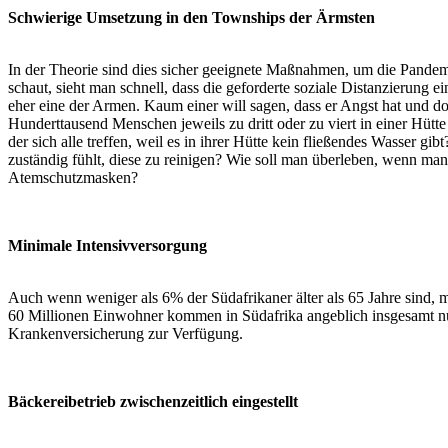
Schwierige Umsetzung in den Townships der Ärmsten
In der Theorie sind dies sicher geeignete Maßnahmen, um die Pandemi
schaut, sieht man schnell, dass die geforderte soziale Distanzierung
eher eine der Armen. Kaum einer will sagen, dass er Angst hat und d
Hunderttausend Menschen jeweils zu dritt oder zu viert in einer Hüt
der sich alle treffen, weil es in ihrer Hütte kein fließendes Wasser g
zuständig fühlt, diese zu reinigen? Wie soll man überleben, wenn ma
Atemschutzmasken?
Minimale Intensivversorgung
Auch wenn weniger als 6% der Südafrikaner älter als 65 Jahre sind, m
60 Millionen Einwohner kommen in Südafrika angeblich insgesamt nur
Krankenversicherung zur Verfügung.
Bäckereibetrieb zwischenzeitlich eingestellt