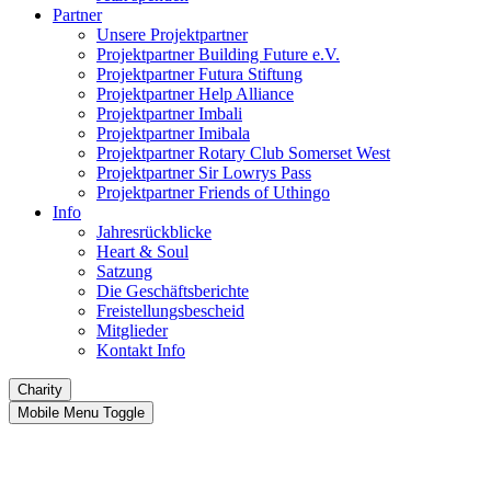
Partner
Unsere Projektpartner
Projektpartner Building Future e.V.
Projektpartner Futura Stiftung
Projektpartner Help Alliance
Projektpartner Imbali
Projektpartner Imibala
Projektpartner Rotary Club Somerset West
Projektpartner Sir Lowrys Pass
Projektpartner Friends of Uthingo
Info
Jahresrückblicke
Heart & Soul
Satzung
Die Geschäftsberichte
Freistellungsbescheid
Mitglieder
Kontakt Info
Charity
Mobile Menu Toggle