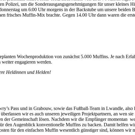
ichen Polizei, um die Sonderausgangsgenehmigungen für unser kleines 
ndonnerstag um 6:00 Uhr morgens in der Backstube um unsere beiden Bä
n frisches Muffin-Mix brachte. Gegen 14.00 Uhr dann waren die erste
planten Wochenproduktion von zunächst 5.000 Muffins. Je nach Erfah
h weiter engagieren werden.
nsere Heldinnen und Helden!
wry’s Pass und in Grabouw, sowie das Fußball-Team in Lwandle, also ha
st überlassen wir es auch unseren jeweiligen Projektpartnern, an wen 
sten der Gemeinschaft lösen. Nachdem wir die Empfänger momentan wen
für den Augenblick konventionelle Muffins zu backen. Damit helfen wir
sten für den einfachen Muffin wesentlich günstiger sind, können wir m