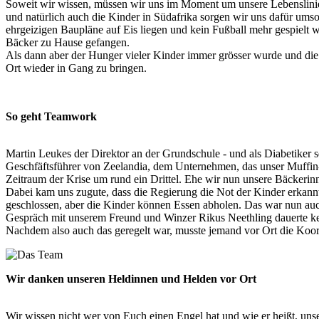
Soweit wir wissen, müssen wir uns im Moment um unsere Lebenslinien
und natürlich auch die Kinder in Südafrika sorgen wir uns dafür um
ehrgeizigen Baupläne auf Eis liegen und kein Fußball mehr gespielt 
Bäcker zu Hause gefangen.
Als dann aber der Hunger vieler Kinder immer grösser wurde und die 
Ort wieder in Gang zu bringen.
So geht Teamwork
Martin Leukes der Direktor an der Grundschule - und als Diabetiker se
Geschfäftsführer von Zeelandia, dem Unternehmen, das unser Muffin-M
Zeitraum der Krise um rund ein Drittel. Ehe wir nun unsere Bäckerinn
Dabei kam uns zugute, dass die Regierung die Not der Kinder erkannt u
geschlossen, aber die Kinder können Essen abholen. Das war nun auc
Gespräch mit unserem Freund und Winzer Rikus Neethling dauerte kei
Nachdem also auch das geregelt war, musste jemand vor Ort die Koord
Wir danken unseren Heldinnen und Helden vor Ort
Wir wissen nicht wer von Euch einen Engel hat und wie er heißt, unser