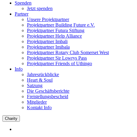
Spenden
Jetzt spenden
Partner
Unsere Projektpartner
Projektpartner Building Future e.V.
Projektpartner Futura Stiftung
Projektpartner Help Alliance
Projektpartner Imbali
Projektpartner Imibala
Projektpartner Rotary Club Somerset West
Projektpartner Sir Lowrys Pass
Projektpartner Friends of Uthingo
Info
Jahresrückblicke
Heart & Soul
Satzung
Die Geschäftsberichte
Freistellungsbescheid
Mitglieder
Kontakt Info
Charity