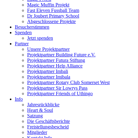
Magic Muffin Projekt
Fast Eleven Fussball Team
Dr Joubert Primary School
Abgeschlossene Projekte
Besucherstimmen
Spenden
Jetzt spenden
Partner
Unsere Projektpartner
Projektpartner Building Future e.V.
Projektpartner Futura Stiftung
Projektpartner Help Alliance
Projektpartner Imbali
Projektpartner Imibala
Projektpartner Rotary Club Somerset West
Projektpartner Sir Lowrys Pass
Projektpartner Friends of Uthingo
Info
Jahresrückblicke
Heart & Soul
Satzung
Die Geschäftsberichte
Freistellungsbescheid
Mitglieder
Kontakt Info