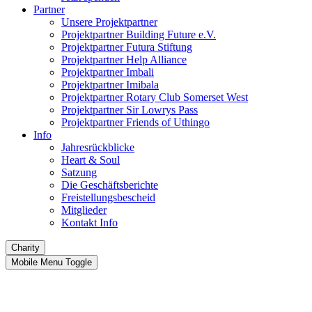
Partner
Unsere Projektpartner
Projektpartner Building Future e.V.
Projektpartner Futura Stiftung
Projektpartner Help Alliance
Projektpartner Imbali
Projektpartner Imibala
Projektpartner Rotary Club Somerset West
Projektpartner Sir Lowrys Pass
Projektpartner Friends of Uthingo
Info
Jahresrückblicke
Heart & Soul
Satzung
Die Geschäftsberichte
Freistellungsbescheid
Mitglieder
Kontakt Info
Charity
Mobile Menu Toggle