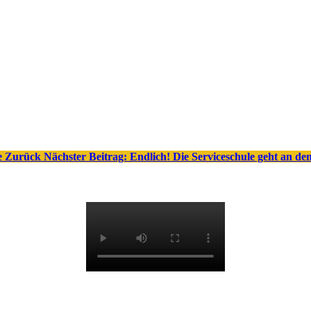
le
Zurück
Nächster Beitrag: Endlich! Die Serviceschule geht an d