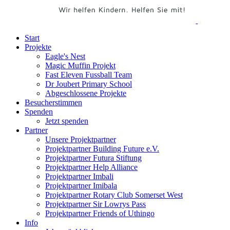
Start
Projekte
Eagle's Nest
Magic Muffin Projekt
Fast Eleven Fussball Team
Dr Joubert Primary School
Abgeschlossene Projekte
Besucherstimmen
Spenden
Jetzt spenden
Partner
Unsere Projektpartner
Projektpartner Building Future e.V.
Projektpartner Futura Stiftung
Projektpartner Help Alliance
Projektpartner Imbali
Projektpartner Imibala
Projektpartner Rotary Club Somerset West
Projektpartner Sir Lowrys Pass
Projektpartner Friends of Uthingo
Info