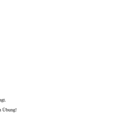
ngt.
ch Übung!