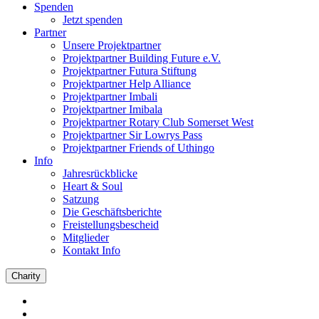
Spenden
Jetzt spenden
Partner
Unsere Projektpartner
Projektpartner Building Future e.V.
Projektpartner Futura Stiftung
Projektpartner Help Alliance
Projektpartner Imbali
Projektpartner Imibala
Projektpartner Rotary Club Somerset West
Projektpartner Sir Lowrys Pass
Projektpartner Friends of Uthingo
Info
Jahresrückblicke
Heart & Soul
Satzung
Die Geschäftsberichte
Freistellungsbescheid
Mitglieder
Kontakt Info
Charity