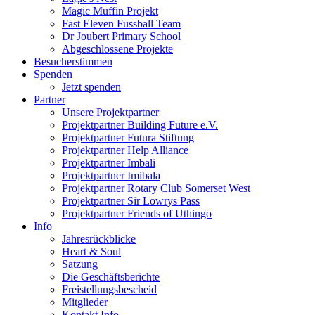
Magic Muffin Projekt
Fast Eleven Fussball Team
Dr Joubert Primary School
Abgeschlossene Projekte
Besucherstimmen
Spenden
Jetzt spenden
Partner
Unsere Projektpartner
Projektpartner Building Future e.V.
Projektpartner Futura Stiftung
Projektpartner Help Alliance
Projektpartner Imbali
Projektpartner Imibala
Projektpartner Rotary Club Somerset West
Projektpartner Sir Lowrys Pass
Projektpartner Friends of Uthingo
Info
Jahresrückblicke
Heart & Soul
Satzung
Die Geschäftsberichte
Freistellungsbescheid
Mitglieder
Kontakt Info