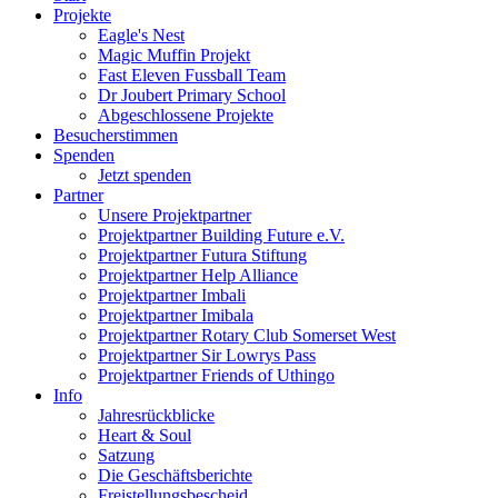
Projekte
Eagle's Nest
Magic Muffin Projekt
Fast Eleven Fussball Team
Dr Joubert Primary School
Abgeschlossene Projekte
Besucherstimmen
Spenden
Jetzt spenden
Partner
Unsere Projektpartner
Projektpartner Building Future e.V.
Projektpartner Futura Stiftung
Projektpartner Help Alliance
Projektpartner Imbali
Projektpartner Imibala
Projektpartner Rotary Club Somerset West
Projektpartner Sir Lowrys Pass
Projektpartner Friends of Uthingo
Info
Jahresrückblicke
Heart & Soul
Satzung
Die Geschäftsberichte
Freistellungsbescheid