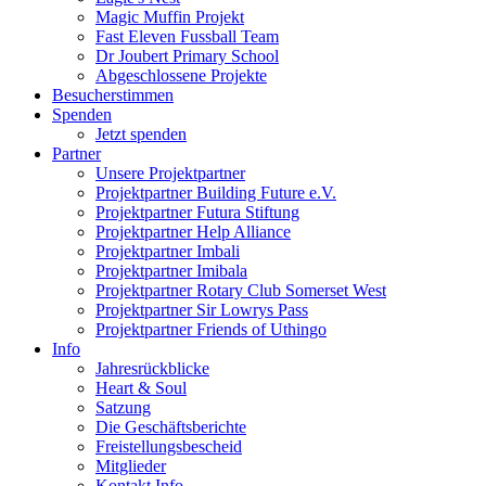
Magic Muffin Projekt
Fast Eleven Fussball Team
Dr Joubert Primary School
Abgeschlossene Projekte
Besucherstimmen
Spenden
Jetzt spenden
Partner
Unsere Projektpartner
Projektpartner Building Future e.V.
Projektpartner Futura Stiftung
Projektpartner Help Alliance
Projektpartner Imbali
Projektpartner Imibala
Projektpartner Rotary Club Somerset West
Projektpartner Sir Lowrys Pass
Projektpartner Friends of Uthingo
Info
Jahresrückblicke
Heart & Soul
Satzung
Die Geschäftsberichte
Freistellungsbescheid
Mitglieder
Kontakt Info