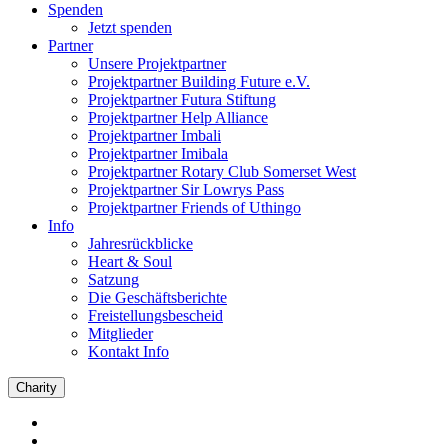
Spenden
Jetzt spenden
Partner
Unsere Projektpartner
Projektpartner Building Future e.V.
Projektpartner Futura Stiftung
Projektpartner Help Alliance
Projektpartner Imbali
Projektpartner Imibala
Projektpartner Rotary Club Somerset West
Projektpartner Sir Lowrys Pass
Projektpartner Friends of Uthingo
Info
Jahresrückblicke
Heart & Soul
Satzung
Die Geschäftsberichte
Freistellungsbescheid
Mitglieder
Kontakt Info
Charity