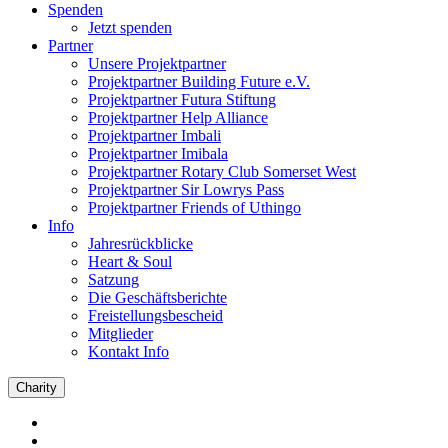
Spenden
Jetzt spenden
Partner
Unsere Projektpartner
Projektpartner Building Future e.V.
Projektpartner Futura Stiftung
Projektpartner Help Alliance
Projektpartner Imbali
Projektpartner Imibala
Projektpartner Rotary Club Somerset West
Projektpartner Sir Lowrys Pass
Projektpartner Friends of Uthingo
Info
Jahresrückblicke
Heart & Soul
Satzung
Die Geschäftsberichte
Freistellungsbescheid
Mitglieder
Kontakt Info
Charity