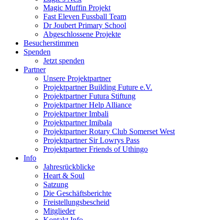
Magic Muffin Projekt
Fast Eleven Fussball Team
Dr Joubert Primary School
Abgeschlossene Projekte
Besucherstimmen
Spenden
Jetzt spenden
Partner
Unsere Projektpartner
Projektpartner Building Future e.V.
Projektpartner Futura Stiftung
Projektpartner Help Alliance
Projektpartner Imbali
Projektpartner Imibala
Projektpartner Rotary Club Somerset West
Projektpartner Sir Lowrys Pass
Projektpartner Friends of Uthingo
Info
Jahresrückblicke
Heart & Soul
Satzung
Die Geschäftsberichte
Freistellungsbescheid
Mitglieder
Kontakt Info