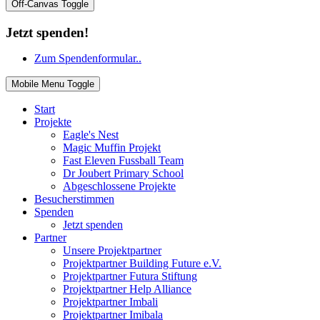
Off-Canvas Toggle
Jetzt spenden!
Zum Spendenformular..
Mobile Menu Toggle
Start
Projekte
Eagle's Nest
Magic Muffin Projekt
Fast Eleven Fussball Team
Dr Joubert Primary School
Abgeschlossene Projekte
Besucherstimmen
Spenden
Jetzt spenden
Partner
Unsere Projektpartner
Projektpartner Building Future e.V.
Projektpartner Futura Stiftung
Projektpartner Help Alliance
Projektpartner Imbali
Projektpartner Imibala