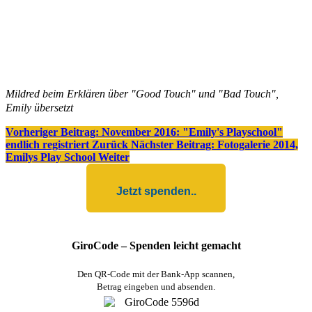
Mildred beim Erklären über "Good Touch" und "Bad Touch",
Emily übersetzt
Vorheriger Beitrag: November 2016: "Emily's Playschool"
endlich registriert
Zurück
Nächster Beitrag: Fotogalerie 2014,
Emilys Play School
Weiter
Jetzt spenden..
GiroCode – Spenden leicht gemacht
Den QR-Code mit der Bank-App scannen,
Betrag eingeben und absenden.