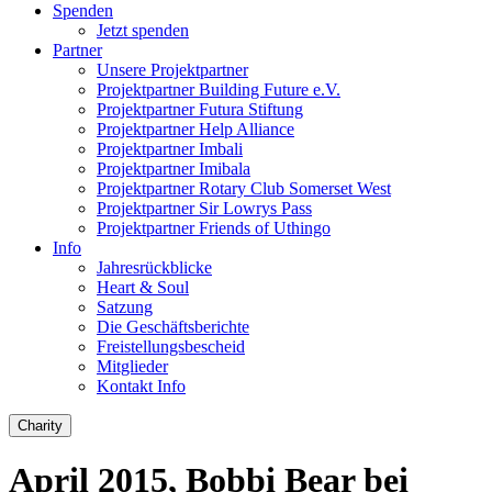
Spenden
Jetzt spenden
Partner
Unsere Projektpartner
Projektpartner Building Future e.V.
Projektpartner Futura Stiftung
Projektpartner Help Alliance
Projektpartner Imbali
Projektpartner Imibala
Projektpartner Rotary Club Somerset West
Projektpartner Sir Lowrys Pass
Projektpartner Friends of Uthingo
Info
Jahresrückblicke
Heart & Soul
Satzung
Die Geschäftsberichte
Freistellungsbescheid
Mitglieder
Kontakt Info
Charity
April 2015, Bobbi Bear bei