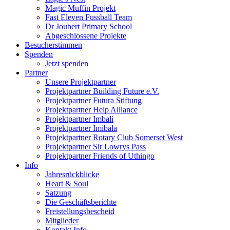
Magic Muffin Projekt
Fast Eleven Fussball Team
Dr Joubert Primary School
Abgeschlossene Projekte
Besucherstimmen
Spenden
Jetzt spenden
Partner
Unsere Projektpartner
Projektpartner Building Future e.V.
Projektpartner Futura Stiftung
Projektpartner Help Alliance
Projektpartner Imbali
Projektpartner Imibala
Projektpartner Rotary Club Somerset West
Projektpartner Sir Lowrys Pass
Projektpartner Friends of Uthingo
Info
Jahresrückblicke
Heart & Soul
Satzung
Die Geschäftsberichte
Freistellungsbescheid
Mitglieder
Kontakt Info