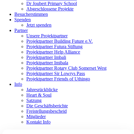
Dr Joubert Primary School
Abgeschlossene Projekte
Besucherstimmen
Spenden
Jetzt spenden
Partner
Unsere Projektpartner
Projektpartner Building Future e.V.
Projektpartner Futura Stiftung
Projektpartner Help Alliance
Projektpartner Imbali
Projektpartner Imibala
Projektpartner Rotary Club Somerset West
Projektpartner Sir Lowrys Pass
Projektpartner Friends of Uthingo
Info
Jahresrückblicke
Heart & Soul
Satzung
Die Geschäftsberichte
Freistellungsbescheid
Mitglieder
Kontakt Info