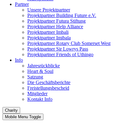
Partner
Unsere Projektpartner
Projektpartner Building Future e.V.
Projektpartner Futura Stiftung
Projektpartner Help Alliance
Projektpartner Imbali
Projektpartner Imibala
Projektpartner Rotary Club Somerset West
Projektpartner Sir Lowrys Pass
Projektpartner Friends of Uthingo
Info
Jahresrückblicke
Heart & Soul
Satzung
Die Geschäftsberichte
Freistellungsbescheid
Mitglieder
Kontakt Info
Charity
Mobile Menu Toggle