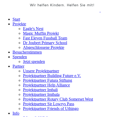
Start
Projekte
Eagle's Nest
Magic Muffin Projekt
Fast Eleven Fussball Team
Dr Joubert Primary School
Abgeschlossene Projekte
Besucherstimmen
Spenden
Jetzt spenden
Partner
Unsere Projektpartner
Projektpartner Building Future e.V.
Projektpartner Futura Stiftung
Projektpartner Help Alliance
Projektpartner Imbali
Projektpartner Imibala
Projektpartner Rotary Club Somerset West
Projektpartner Sir Lowrys Pass
Projektpartner Friends of Uthingo
Info