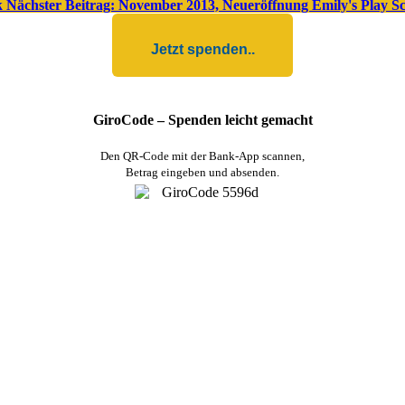
k
Nächster Beitrag: November 2013, Neueröffnung Emily's Play S
Jetzt spenden..
GiroCode – Spenden leicht gemacht
Den QR-Code mit der Bank-App scannen,
Betrag eingeben und absenden.