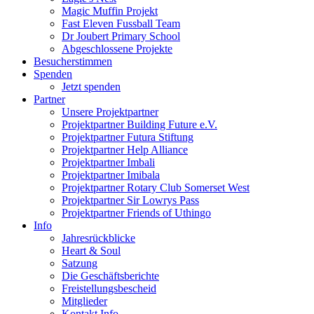
Magic Muffin Projekt
Fast Eleven Fussball Team
Dr Joubert Primary School
Abgeschlossene Projekte
Besucherstimmen
Spenden
Jetzt spenden
Partner
Unsere Projektpartner
Projektpartner Building Future e.V.
Projektpartner Futura Stiftung
Projektpartner Help Alliance
Projektpartner Imbali
Projektpartner Imibala
Projektpartner Rotary Club Somerset West
Projektpartner Sir Lowrys Pass
Projektpartner Friends of Uthingo
Info
Jahresrückblicke
Heart & Soul
Satzung
Die Geschäftsberichte
Freistellungsbescheid
Mitglieder
Kontakt Info