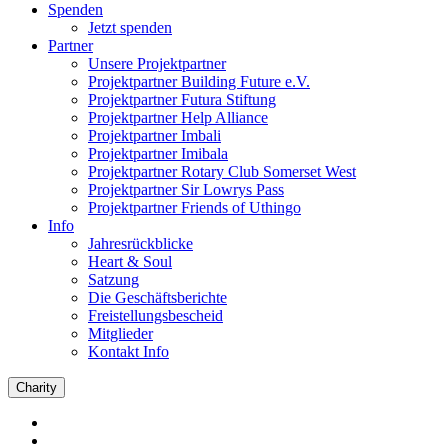
Spenden
Jetzt spenden
Partner
Unsere Projektpartner
Projektpartner Building Future e.V.
Projektpartner Futura Stiftung
Projektpartner Help Alliance
Projektpartner Imbali
Projektpartner Imibala
Projektpartner Rotary Club Somerset West
Projektpartner Sir Lowrys Pass
Projektpartner Friends of Uthingo
Info
Jahresrückblicke
Heart & Soul
Satzung
Die Geschäftsberichte
Freistellungsbescheid
Mitglieder
Kontakt Info
Charity