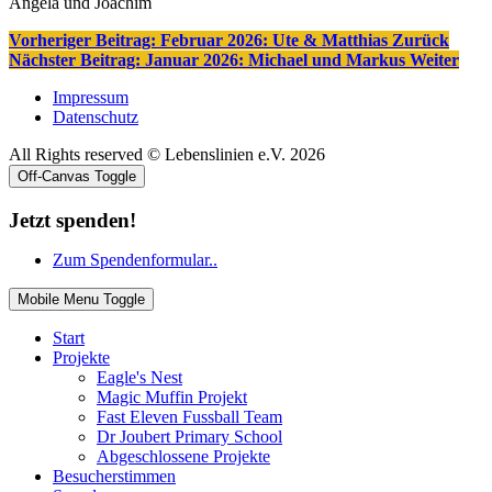
Angela und Joachim
Vorheriger Beitrag: Februar 2026: Ute & Matthias
Zurück
Nächster Beitrag: Januar 2026: Michael und Markus
Weiter
Impressum
Datenschutz
All Rights reserved © Lebenslinien e.V. 2026
Off-Canvas Toggle
Jetzt spenden!
Zum Spendenformular..
Mobile Menu Toggle
Start
Projekte
Eagle's Nest
Magic Muffin Projekt
Fast Eleven Fussball Team
Dr Joubert Primary School
Abgeschlossene Projekte
Besucherstimmen