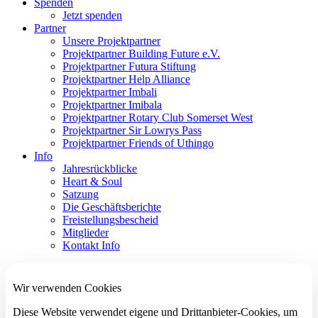
Spenden
Jetzt spenden
Partner
Unsere Projektpartner
Projektpartner Building Future e.V.
Projektpartner Futura Stiftung
Projektpartner Help Alliance
Projektpartner Imbali
Projektpartner Imibala
Projektpartner Rotary Club Somerset West
Projektpartner Sir Lowrys Pass
Projektpartner Friends of Uthingo
Info
Jahresrückblicke
Heart & Soul
Satzung
Die Geschäftsberichte
Freistellungsbescheid
Mitglieder
Kontakt Info
Wir verwenden Cookies
Diese Website verwendet eigene und Drittanbieter-Cookies, um