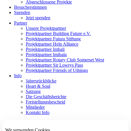
Abgeschlossene Projekte
Besucherstimmen
Spenden
Jetzt spenden
Partner
Unsere Projektpartner
Projektpartner Building Future e.V.
Projektpartner Futura Stiftung
Projektpartner Help Alliance
Projektpartner Imbali
Projektpartner Imibala
Projektpartner Rotary Club Somerset West
Projektpartner Sir Lowrys Pass
Projektpartner Friends of Uthingo
Info
Jahresrückblicke
Heart & Soul
Satzung
Die Geschäftsberichte
Freistellungsbescheid
Mitglieder
Kontakt Info
Wir verwenden Cookies