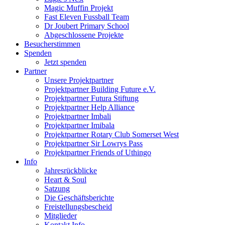
Magic Muffin Projekt
Fast Eleven Fussball Team
Dr Joubert Primary School
Abgeschlossene Projekte
Besucherstimmen
Spenden
Jetzt spenden
Partner
Unsere Projektpartner
Projektpartner Building Future e.V.
Projektpartner Futura Stiftung
Projektpartner Help Alliance
Projektpartner Imbali
Projektpartner Imibala
Projektpartner Rotary Club Somerset West
Projektpartner Sir Lowrys Pass
Projektpartner Friends of Uthingo
Info
Jahresrückblicke
Heart & Soul
Satzung
Die Geschäftsberichte
Freistellungsbescheid
Mitglieder
Kontakt Info