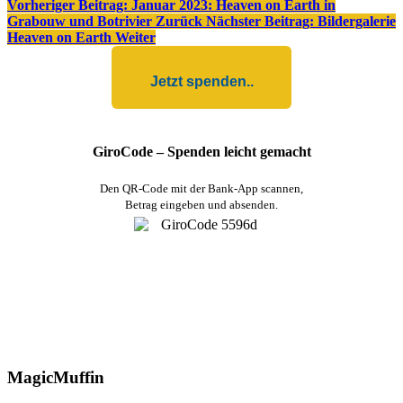
Vorheriger Beitrag: Januar 2023: Heaven on Earth in
Grabouw und Botrivier
Zurück
Nächster Beitrag: Bildergalerie
Heaven on Earth
Weiter
Jetzt spenden..
GiroCode – Spenden leicht gemacht
Den QR-Code mit der Bank-App scannen,
Betrag eingeben und absenden.
MagicMuffin