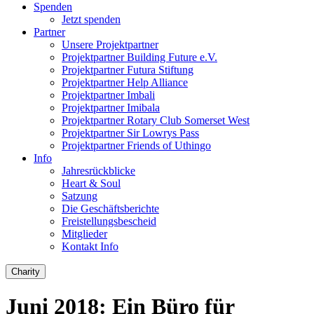
Spenden
Jetzt spenden
Partner
Unsere Projektpartner
Projektpartner Building Future e.V.
Projektpartner Futura Stiftung
Projektpartner Help Alliance
Projektpartner Imbali
Projektpartner Imibala
Projektpartner Rotary Club Somerset West
Projektpartner Sir Lowrys Pass
Projektpartner Friends of Uthingo
Info
Jahresrückblicke
Heart & Soul
Satzung
Die Geschäftsberichte
Freistellungsbescheid
Mitglieder
Kontakt Info
Charity
Juni 2018: Ein Büro für