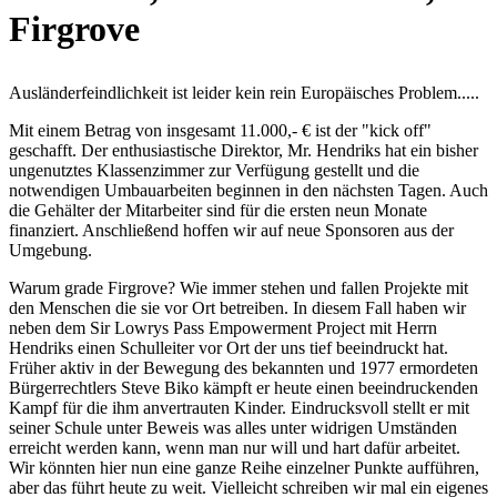
Firgrove
Ausländerfeindlichkeit ist leider kein rein Europäisches Problem.....
Mit einem Betrag von insgesamt 11.000,- € ist der "kick off"
geschafft. Der enthusiastische Direktor, Mr. Hendriks hat ein bisher
ungenutztes Klassenzimmer zur Verfügung gestellt und die
notwendigen Umbauarbeiten beginnen in den nächsten Tagen. Auch
die Gehälter der Mitarbeiter sind für die ersten neun Monate
finanziert. Anschließend hoffen wir auf neue Sponsoren aus der
Umgebung.
Warum grade Firgrove? Wie immer stehen und fallen Projekte mit
den Menschen die sie vor Ort betreiben. In diesem Fall haben wir
neben dem Sir Lowrys Pass Empowerment Project mit Herrn
Hendriks einen Schulleiter vor Ort der uns tief beeindruckt hat.
Früher aktiv in der Bewegung des bekannten und 1977 ermordeten
Bürgerrechtlers Steve Biko kämpft er heute einen beeindruckenden
Kampf für die ihm anvertrauten Kinder. Eindrucksvoll stellt er mit
seiner Schule unter Beweis was alles unter widrigen Umständen
erreicht werden kann, wenn man nur will und hart dafür arbeitet.
Wir könnten hier nun eine ganze Reihe einzelner Punkte aufführen,
aber das führt heute zu weit. Vielleicht schreiben wir mal ein eigenes