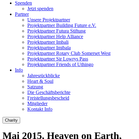
Spenden
Jetzt spenden
Partner
Unsere Projektpartner
Projektpartner Building Future e.V.
Projektpartner Futura Stiftung
Projektpartner Help Alliance
Projektpartner Imbali
Projektpartner Imibala
Projektpartner Rotary Club Somerset West
Projektpartner Sir Lowrys Pass
Projektpartner Friends of Uthingo
Info
Jahresrückblicke
Heart & Soul
Satzung
Die Geschäftsberichte
Freistellungsbescheid
Mitglieder
Kontakt Info
Charity
Mai 2015, Heaven on Earth,