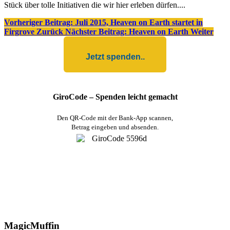
Stück über tolle Initiativen die wir hier erleben dürfen....
Vorheriger Beitrag: Juli 2015, Heaven on Earth startet in
Firgrove
Zurück
Nächster Beitrag: Heaven on Earth
Weiter
Jetzt spenden..
GiroCode – Spenden leicht gemacht
Den QR-Code mit der Bank-App scannen,
Betrag eingeben und absenden.
MagicMuffin