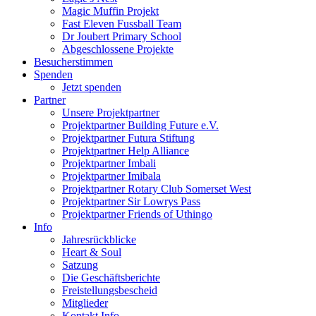
Magic Muffin Projekt
Fast Eleven Fussball Team
Dr Joubert Primary School
Abgeschlossene Projekte
Besucherstimmen
Spenden
Jetzt spenden
Partner
Unsere Projektpartner
Projektpartner Building Future e.V.
Projektpartner Futura Stiftung
Projektpartner Help Alliance
Projektpartner Imbali
Projektpartner Imibala
Projektpartner Rotary Club Somerset West
Projektpartner Sir Lowrys Pass
Projektpartner Friends of Uthingo
Info
Jahresrückblicke
Heart & Soul
Satzung
Die Geschäftsberichte
Freistellungsbescheid
Mitglieder
Kontakt Info