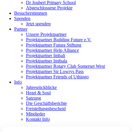
Dr Joubert Primary School
Abgeschlossene Projekte
Besucherstimmen
Spenden
Jetzt spenden
Partner
Unsere Projektpartner
Projektpartner Building Future e.V.
Projektpartner Futura Stiftung
Projektpartner Help Alliance
Projektpartner Imbali
Projektpartner Imibala
Projektpartner Rotary Club Somerset West
Projektpartner Sir Lowrys Pass
Projektpartner Friends of Uthingo
Info
Jahresrückblicke
Heart & Soul
Satzung
Die Geschäftsberichte
Freistellungsbescheid
Mitglieder
Kontakt Info