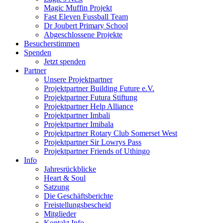
Magic Muffin Projekt
Fast Eleven Fussball Team
Dr Joubert Primary School
Abgeschlossene Projekte
Besucherstimmen
Spenden
Jetzt spenden
Partner
Unsere Projektpartner
Projektpartner Building Future e.V.
Projektpartner Futura Stiftung
Projektpartner Help Alliance
Projektpartner Imbali
Projektpartner Imibala
Projektpartner Rotary Club Somerset West
Projektpartner Sir Lowrys Pass
Projektpartner Friends of Uthingo
Info
Jahresrückblicke
Heart & Soul
Satzung
Die Geschäftsberichte
Freistellungsbescheid
Mitglieder
Kontakt Info