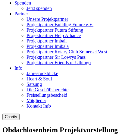
Spenden
Jetzt spenden
Partner
Unsere Projektpartner
Projektpartner Building Future e.V.
Projektpartner Futura Stiftung
Projektpartner Help Alliance
Projektpartner Imbali
Projektpartner Imibala
Projektpartner Rotary Club Somerset West
Projektpartner Sir Lowrys Pass
Projektpartner Friends of Uthingo
Info
Jahresrückblicke
Heart & Soul
Satzung
Die Geschäftsberichte
Freistellungsbescheid
Mitglieder
Kontakt Info
Charity
Obdachlosenheim Projektvorstellung