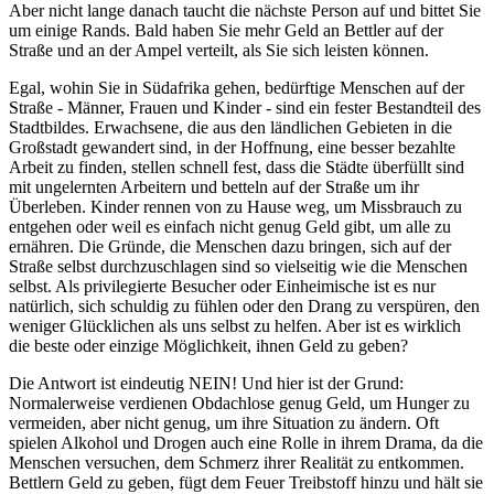
Aber nicht lange danach taucht die nächste Person auf und bittet Sie
um einige Rands. Bald haben Sie mehr Geld an Bettler auf der
Straße und an der Ampel verteilt, als Sie sich leisten können.
Egal, wohin Sie in Südafrika gehen, bedürftige Menschen auf der
Straße - Männer, Frauen und Kinder - sind ein fester Bestandteil des
Stadtbildes. Erwachsene, die aus den ländlichen Gebieten in die
Großstadt gewandert sind, in der Hoffnung, eine besser bezahlte
Arbeit zu finden, stellen schnell fest, dass die Städte überfüllt sind
mit ungelernten Arbeitern und betteln auf der Straße um ihr
Überleben. Kinder rennen von zu Hause weg, um Missbrauch zu
entgehen oder weil es einfach nicht genug Geld gibt, um alle zu
ernähren. Die Gründe, die Menschen dazu bringen, sich auf der
Straße selbst durchzuschlagen sind so vielseitig wie die Menschen
selbst. Als privilegierte Besucher oder Einheimische ist es nur
natürlich, sich schuldig zu fühlen oder den Drang zu verspüren, den
weniger Glücklichen als uns selbst zu helfen. Aber ist es wirklich
die beste oder einzige Möglichkeit, ihnen Geld zu geben?
Die Antwort ist eindeutig NEIN! Und hier ist der Grund:
Normalerweise verdienen Obdachlose genug Geld, um Hunger zu
vermeiden, aber nicht genug, um ihre Situation zu ändern. Oft
spielen Alkohol und Drogen auch eine Rolle in ihrem Drama, da die
Menschen versuchen, dem Schmerz ihrer Realität zu entkommen.
Bettlern Geld zu geben, fügt dem Feuer Treibstoff hinzu und hält sie