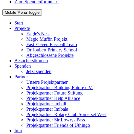
Zum Spendenformular..
Mobile Menu Toggle
Start
Projekte
Eagle's Nest
Magic Muffin Projekt
Fast Eleven Fussball Team
Dr Joubert Primary School
Abgeschlossene Projekte
Besucherstimmen
Spenden
Jetzt spenden
Partner
Unsere Projektpartner
Projektpartner Building Future e.V.
Projektpartner Futura Stiftung
Projektpartner Help Alliance
Projektpartner Imbali
Projektpartner Imibala
Projektpartner Rotary Club Somerset West
Projektpartner Sir Lowrys Pass
Projektpartner Friends of Uthingo
Info